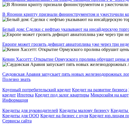
В Японии крипту признали фининструментом и ужесточили к
Белый дом: Сделки с нефтью указывают на инсайдерскую тор
Европе может грозить дефицит авиатоплива уже через три нед
Кевин Хассетт: Открытие Ормузского пролива обрушит цены н
Саудовская Аравия запускает пять новых железнодорожных ло
Полезно знать
Крупный потребительский кредит
Кредит на развитие бизнеса
кредит
Ипотека
Кредит под залог квартиры
Микрозайм на карт
Информация
Кредиты для руководителей
Кредиты малому бизнесу
Кредиты
Кредиты для ООО
Кредит на бизнес с нуля
Кредит юр.лицам по
Сервисы сайта