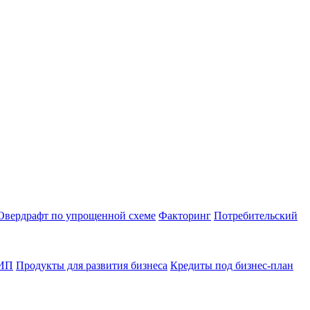
Овердрафт по упрощенной схеме
Факторинг
Потребительский
 ИП
Продукты для развития бизнеса
Кредиты под бизнес-план