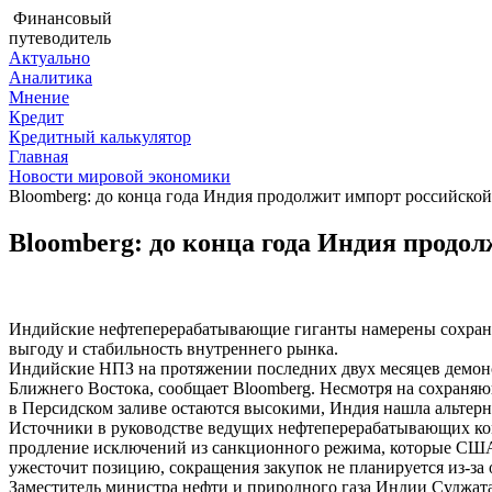
Финансовый
путеводитель
Актуально
Аналитика
Мнение
Кредит
Кредитный калькулятор
Главная
Новости мировой экономики
Bloomberg: до конца года Индия продолжит импорт российско
Bloomberg: до конца года Индия продо
Индийские нефтеперерабатывающие гиганты намерены сохранят
выгоду и стабильность внутреннего рынка.
Индийские НПЗ на протяжении последних двух месяцев демонс
Ближнего Востока, сообщает Bloomberg. Несмотря на сохраня
в Персидском заливе остаются высокими, Индия нашла альтерн
Источники в руководстве ведущих нефтеперерабатывающих ком
продление исключений из санкционного режима, которые США 
ужесточит позицию, сокращения закупок не планируется из-за
Заместитель министра нефти и природного газа Индии Суджата