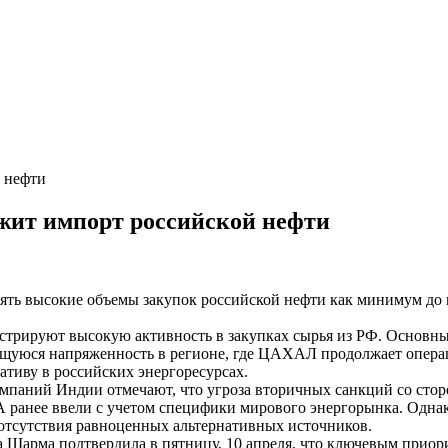
й нефти
лжит импорт российской нефти
ь высокие объемы закупок российской нефти как минимум до ко
трируют высокую активность в закупках сырья из РФ. Основным
ющуюся напряженность в регионе, где ЦАХАЛ продолжает опера
ативу в российских энергоресурсах.
паний Индии отмечают, что угроза вторичных санкций со стор
ранее ввели с учетом специфики мирового энергорынка. Однак
 отсутствия равноценных альтернативных источников.
 Шарма подтвердила в пятницу, 10 апреля, что ключевым приори