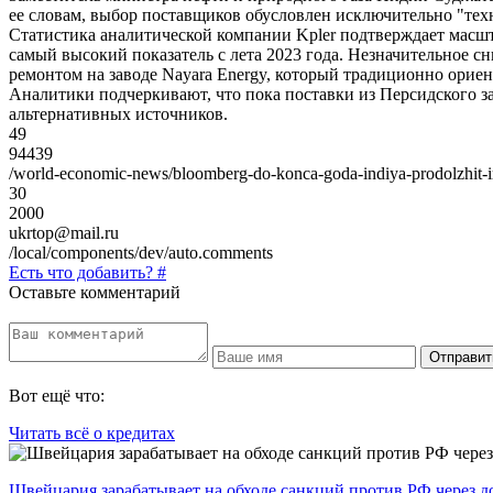
ее словам, выбор поставщиков обусловлен исключительно "тех
Статистика аналитической компании Kpler подтверждает масшта
самый высокий показатель с лета 2023 года. Незначительное с
ремонтом на заводе Nayara Energy, который традиционно ориен
Аналитики подчеркивают, что пока поставки из Персидского з
альтернативных источников.
49
94439
/world-economic-news/bloomberg-do-konca-goda-indiya-prodolzhit-imp
30
2000
ukrtop@mail.ru
/local/components/dev/auto.comments
Есть что добавить? #
Оставьте комментарий
Вот ещё что:
Читать всё о кредитах
Швейцария зарабатывает на обходе санкций против РФ через 