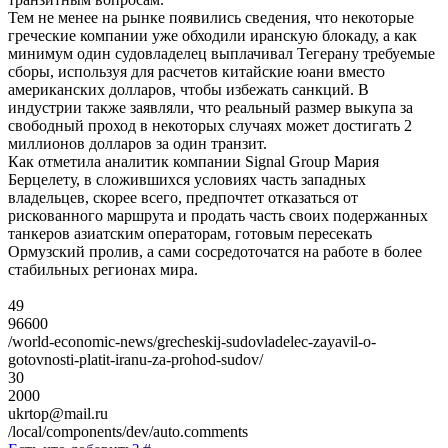
Тем не менее на рынке появились сведения, что некоторые
греческие компании уже обходили иранскую блокаду, а как
минимум один судовладелец выплачивал Тегерану требуемые
сборы, используя для расчетов китайские юани вместо
американских долларов, чтобы избежать санкций. В
индустрии также заявляли, что реальный размер выкупа за
свободный проход в некоторых случаях может достигать 2
миллионов долларов за один транзит.
Как отметила аналитик компании Signal Group Мария
Берцелету, в сложившихся условиях часть западных
владельцев, скорее всего, предпочтет отказаться от
рискованного маршрута и продать часть своих подержанных
танкеров азиатским операторам, готовым пересекать
Ормузский пролив, а сами сосредоточатся на работе в более
стабильных регионах мира.
49
96600
/world-economic-news/grecheskij-sudovladelec-zayavil-o-
gotovnosti-platit-iranu-za-prohod-sudov/
30
2000
ukrtop@mail.ru
/local/components/dev/auto.comments