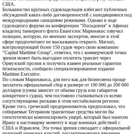
США.
Большинство крупных судовладельцев избегают публичных
обсуждений каких-либо договоренностей с находящимися под
международными санкциями режимами. Однако в ходе
судоходного форума на конференции "Посидония" в Афинах
владелец танкерного флота Евангелос Маринакис озвучил
позицию, которую, по мнению экспертов, многие в этой
сфере предпочитают не высказывать открыто. Магнат,
контролирующий более 150 судов через свою компанию
"Capital Maritime Group", отметил, что с коммерческой точки
зрения может быть выгоднее оплатить транзит через
Ормузский пролив и получить взамен реальные гарантии
безопасности, сообщило специализированное издание
Maritime Executive.
По словам Маринакиса, для него как для бизнесмена проще
заплатить официальный сбор в размере от 100 000 до 200 000
долларов (сумма зависит от объема груза или габаритов
конкретного судна), чем постоянно сталкиваться со всеми
сопутствующими рисками в этом нестабильном регионе.
Кроме того, греческий предприниматель предположил, что
собираемые Тегераном транзитные средства могли бы
гипотетически компенсировать ущерб, который был нанесен
Ирану к настоящему моменту в ходе военных действий с
США и Израилем. Эта точка зрения совпадает с официальной
позицией иранских властей, рассматривающих введение