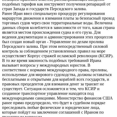
подобных тарифов как инструмент получения репараций от
стран Запада и государств Персидского залива.
Ранее Иран ввел специальную процедуру регулирования
маршрутов движения и взимания платы за безопасный проход
торговых судов через свои территориальные воды. Величина
данных сборов колеблется в зависимости от того, какая страна
является местом происхождения судна и его груза. Для
ведения документации и администрирования этих процессов
был создан новый орган - Управление по делам пролива
Персидского залива. При этом непосредственный силовой
контроль за соблюдением установленных правил на море
осуществляет Корпус стражей исламской революции (КСИР).
В то же время законность подобных требований Ирана
вызывает вопросы у международных юристов. В
соответствии с нормами международного права, проливы,
используемые для мирового судоходства, должны оставаться
бесплатными и открытыми для кораблей всех государств, и
правовых прецедентов для взимания денег за транзит не
существует. Ситуация осложняется и тем, что КСИР и
созданное транспортное управление находятся под
международными санкциями. Министерство финансов США
ранее прямо предупредило, что будет в судебном порядке
преследовать любые физические и юридические лица,
которые пойдут на заключение соглашений с Ираном по
транзитным вопросам.