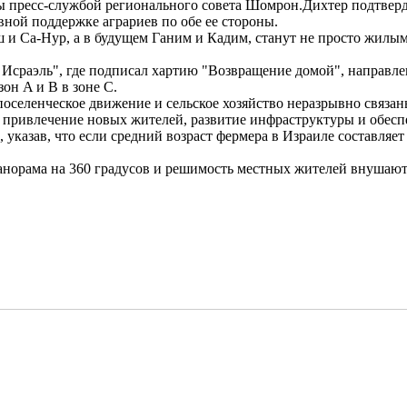
пресс-службой регионального совета Шомрон.Дихтер подтвердил
равной поддержке аграриев по обе ее стороны.
и Са-Нур, а в будущем Ганим и Кадим, станут не просто жилым
Исраэль", где подписал хартию "Возвращение домой", направлен
он A и B в зоне C.
поселенческое движение и сельское хозяйство неразрывно связа
ся привлечение новых жителей, развитие инфраструктуры и обесп
казав, что если средний возраст фермера в Израиле составляет 6
панорама на 360 градусов и решимость местных жителей внушаю