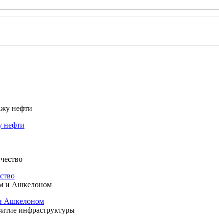
у нефти
ство
 и Ашкелоном