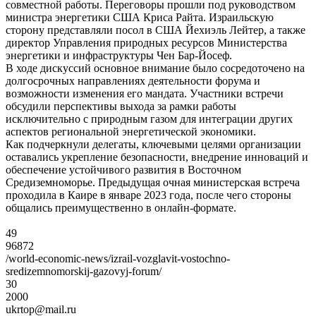
совместной работы. Переговоры прошли под руководством
министра энергетики США Криса Райта. Израильскую
сторону представляли посол в США Йехиэль Лейтер, а также
директор Управления природных ресурсов Министерства
энергетики и инфраструктуры Чен Бар-Йосеф.
В ходе дискуссий основное внимание было сосредоточено на
долгосрочных направлениях деятельности форума и
возможности изменения его мандата. Участники встречи
обсудили перспективы выхода за рамки работы
исключительно с природным газом для интеграции других
аспектов региональной энергетической экономики.
Как подчеркнули делегаты, ключевыми целями организации
оставались укрепление безопасности, внедрение инноваций и
обеспечение устойчивого развития в Восточном
Средиземноморье. Предыдущая очная министерская встреча
проходила в Каире в январе 2023 года, после чего стороны
общались преимущественно в онлайн-формате.
49
96872
/world-economic-news/izrail-vozglavit-vostochno-
sredizemnomorskij-gazovyj-forum/
30
2000
ukrtop@mail.ru