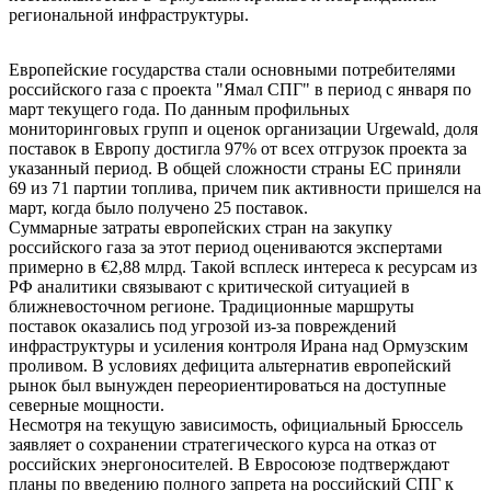
региональной инфраструктуры.
Европейские государства стали основными потребителями
российского газа с проекта "Ямал СПГ" в период с января по
март текущего года. По данным профильных
мониторинговых групп и оценок организации Urgewald, доля
поставок в Европу достигла 97% от всех отгрузок проекта за
указанный период. В общей сложности страны ЕС приняли
69 из 71 партии топлива, причем пик активности пришелся на
март, когда было получено 25 поставок.
Суммарные затраты европейских стран на закупку
российского газа за этот период оцениваются экспертами
примерно в €2,88 млрд. Такой всплеск интереса к ресурсам из
РФ аналитики связывают с критической ситуацией в
ближневосточном регионе. Традиционные маршруты
поставок оказались под угрозой из-за повреждений
инфраструктуры и усиления контроля Ирана над Ормузским
проливом. В условиях дефицита альтернатив европейский
рынок был вынужден переориентироваться на доступные
северные мощности.
Несмотря на текущую зависимость, официальный Брюссель
заявляет о сохранении стратегического курса на отказ от
российских энергоносителей. В Евросоюзе подтверждают
планы по введению полного запрета на российский СПГ к