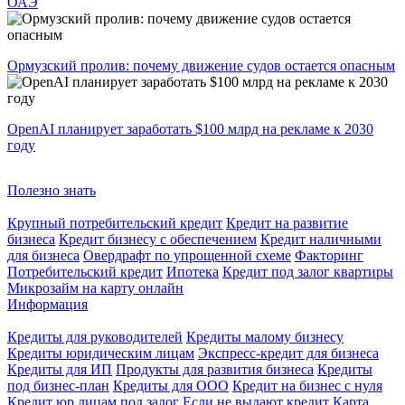
ОАЭ
Ормузский пролив: почему движение судов остается опасным
OpenAI планирует заработать $100 млрд на рекламе к 2030
году
Полезно знать
Крупный потребительский кредит
Кредит на развитие
бизнеса
Кредит бизнесу с обеспечением
Кредит наличными
для бизнеса
Овердрафт по упрощенной схеме
Факторинг
Потребительский кредит
Ипотека
Кредит под залог квартиры
Микрозайм на карту онлайн
Информация
Кредиты для руководителей
Кредиты малому бизнесу
Кредиты юридическим лицам
Экспресс-кредит для бизнеса
Кредиты для ИП
Продукты для развития бизнеса
Кредиты
под бизнес-план
Кредиты для ООО
Кредит на бизнес с нуля
Кредит юр.лицам под залог
Если не выдают кредит
Карта